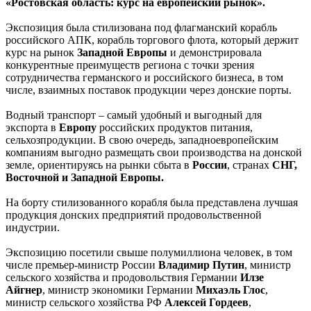
«Ростовская область: курс на европейский рынок».
Экспозиция была стилизована под флагманский корабль
российского АПК, корабль торгового флота, который держит
курс на рынок
Западной Европы
и демонстрировала
конкурентные преимуществ региона с точки зрения
сотрудничества германского и российского бизнеса, в том
числе, взаимных поставок продукции через донские порты.
Водный транспорт – самый удобный и выгодный для
экспорта в
Европу
российских продуктов питания,
сельхозпродукции. В свою очередь, западноевропейским
компаниям выгодно размещать свои производства на донской
земле, ориентируясь на рынки сбыта в
России
, странах
СНГ,
Восточной и Западной Европы.
На борту стилизованного корабля была представлена лучшая
продукция донских предприятий продовольственной
индустрии.
Экспозицию посетили свыше полумиллиона человек, в том
числе премьер-министр России
Владимир Путин
, министр
сельского хозяйства и продовольствия Германии
Илзе
Айгнер
, министр экономики Германии
Михаэль Глос
,
министр сельского хозяйства РФ
Алексей Гордеев
,