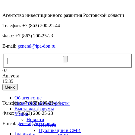
Агентство инвестиционного развития Ростовской области
Телефон: +7 (863) 200-25-44
Факс: +7 (863) 200-25-23
E-mail:
general@ipa-don.ru
07
Августа
15:35
Меню
Об агентстве
Телефон: +7 (863) 200-25-44
Инвестиционные проекты
Выставки, форумы
Факс: +7 (863) 200-25-23
Медиа
Новости
E-mail:
general@ipa-don.ru
Новости
Публикации в СМИ
Главная