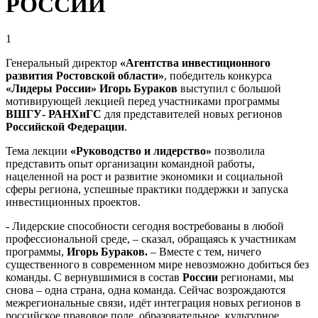
РОССИИ
1
Генеральный директор
«Агентства инвестиционного
развития Ростовской области»
, победитель конкурса
«Лидеры России» Игорь Бураков
выступил с большой
мотивирующей лекцией перед участниками программы
ВШГУ-
РАНХиГС
для представителей новых регионов
Российской Федерации
.
Тема лекции
«Руководство и лидерство»
позволила
представить опыт организации командной работы,
нацеленной на рост и развитие экономики и социальной
сферы региона, успешные практики поддержки и запуска
инвестиционных проектов.
- Лидерские способности сегодня востребованы в любой
профессиональной среде, – сказал, обращаясь к участникам
программы,
Игорь Бураков.
– Вместе с тем, ничего
существенного в современном мире невозможно добиться без
команды. С вернувшимися в состав
России
регионами, мы
снова – одна страна, одна команда. Сейчас возрождаются
межрегиональные связи, идёт интеграция новых регионов в
российское правовое поле, образовательное, культурное