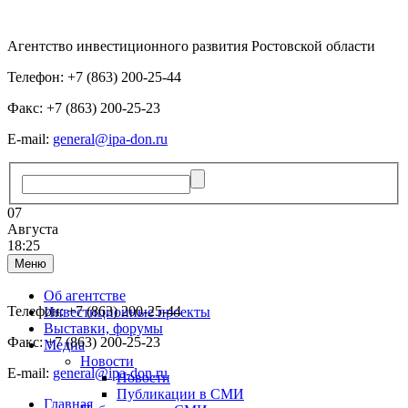
Агентство инвестиционного развития Ростовской области
Телефон: +7 (863) 200-25-44
Факс: +7 (863) 200-25-23
E-mail:
general@ipa-don.ru
07
Августа
18:25
Меню
Об агентстве
Телефон: +7 (863) 200-25-44
Инвестиционные проекты
Выставки, форумы
Факс: +7 (863) 200-25-23
Медиа
Новости
E-mail:
general@ipa-don.ru
Новости
Публикации в СМИ
Главная