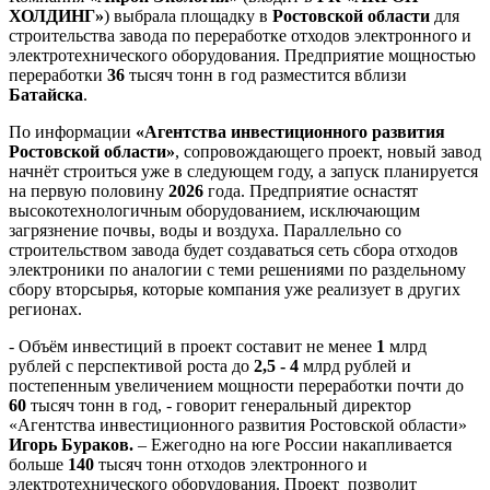
ХОЛДИНГ»
) выбрала площадку в
Ростовской области
для
строительства завода по переработке отходов электронного и
электротехнического оборудования. Предприятие мощностью
переработки
36
тысяч тонн в год разместится вблизи
Батайска
.
По информации
«Агентства инвестиционного развития
Ростовской области»
, сопровождающего проект, новый завод
начнёт строиться уже в следующем году, а запуск планируется
на первую половину
2026
года. Предприятие оснастят
высокотехнологичным оборудованием, исключающим
загрязнение почвы, воды и воздуха. Параллельно со
строительством завода будет создаваться сеть сбора отходов
электроники по аналогии с теми решениями по раздельному
сбору вторсырья, которые компания уже реализует в других
регионах.
- Объём инвестиций в проект составит не менее
1
млрд
рублей с перспективой роста до
2,5 - 4
млрд рублей и
постепенным увеличением мощности переработки почти до
60
тысяч тонн в год, - говорит генеральный директор
«Агентства инвестиционного развития Ростовской области»
Игорь Бураков.
– Ежегодно на юге России накапливается
больше
140
тысяч тонн отходов электронного и
электротехнического оборудования. Проект позволит