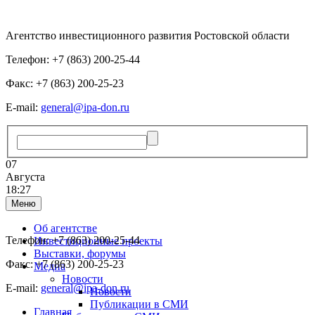
Агентство инвестиционного развития Ростовской области
Телефон: +7 (863) 200-25-44
Факс: +7 (863) 200-25-23
E-mail:
general@ipa-don.ru
07
Августа
18:27
Меню
Об агентстве
Телефон: +7 (863) 200-25-44
Инвестиционные проекты
Выставки, форумы
Факс: +7 (863) 200-25-23
Медиа
Новости
E-mail:
general@ipa-don.ru
Новости
Публикации в СМИ
Главная