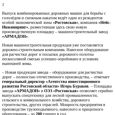
1
Выпуск комбинированных дорожных машин для борьбы с
гололёдом и снежным накатом ведёт один из резидентов
особой экономической зоны
«Ростовская»
,
компания
«Нейс-
Инжиниринг»
, разместившая здесь свою новую
производственную площадку – машиностроительный завод
«АРМАДОН»
.
Новая машиностроительная продукция уже поставляется
дорожно-строительным компаниям. Навесное оборудование
для расчистки дорог и посыпки дорожного полотна
пескосоляной смесью успешно опробовано в условиях
нынешней зимы.
– Новая продукция завода – оборудование для расчистки
дорог – полностью отечественного производства, – отмечает
генеральный директор «Агентства инвестиционного
развития Ростовской области» Игорь Бураков
. – Площадка
завода
«АРМАДОН»
в
ОЭЗ «Ростовская»
позволяет серийно
выпускать спецтехнику для лесной промышленности,
сельского и коммунального хозяйства, дорожного
строительства, других отраслей. Мощность предприятия в
производстве грузоподъемного, навесного и прицепного
оборудования – до
200
единиц в год.