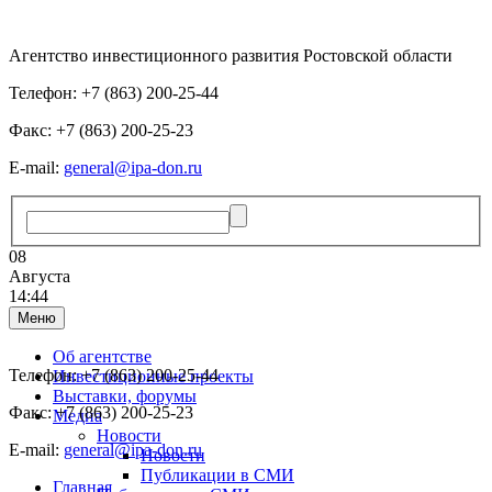
Агентство инвестиционного развития Ростовской области
Телефон: +7 (863) 200-25-44
Факс: +7 (863) 200-25-23
E-mail:
general@ipa-don.ru
08
Августа
14:44
Меню
Об агентстве
Телефон: +7 (863) 200-25-44
Инвестиционные проекты
Выставки, форумы
Факс: +7 (863) 200-25-23
Медиа
Новости
E-mail:
general@ipa-don.ru
Новости
Публикации в СМИ
Главная