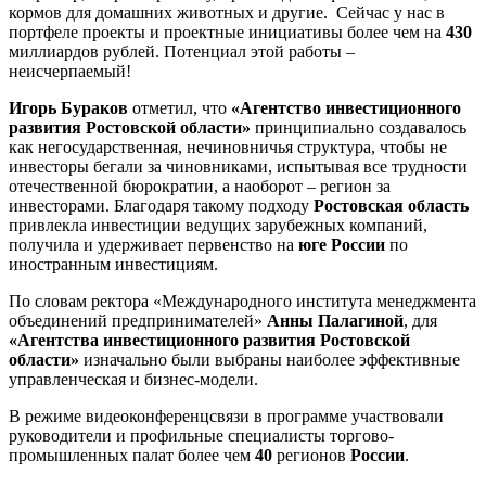
кормов для домашних животных и другие. Сейчас у нас в
портфеле проекты и проектные инициативы более чем на
430
миллиардов рублей. Потенциал этой работы –
неисчерпаемый!
Игорь Бураков
отметил, что
«Агентство инвестиционного
развития Ростовской области»
принципиально создавалось
как негосударственная, нечиновничья структура, чтобы не
инвесторы бегали за чиновниками, испытывая все трудности
отечественной бюрократии, а наоборот – регион за
инвесторами. Благодаря такому подходу
Ростовская область
привлекла инвестиции ведущих зарубежных компаний,
получила и удерживает первенство на
юге России
по
иностранным инвестициям.
По словам ректора «Международного института менеджмента
объединений предпринимателей»
Анны Палагиной
, для
«Агентства инвестиционного развития Ростовской
области»
изначально были выбраны наиболее эффективные
управленческая и бизнес-модели.
В режиме видеоконференцсвязи в программе участвовали
руководители и профильные специалисты торгово-
промышленных палат более чем
40
регионов
России
.