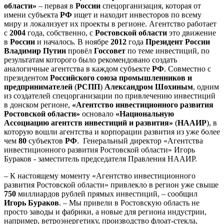
области»
– первая в
России
спецорганизация, которая от
имени субъекта
РФ
ищет и находит инвесторов по всему
миру и локализует их проекты в регионе. Агентство работает
с
2004
года, собственно, с
Ростовской области
это движение
в
России
и началось. В ноябре
2012
года
Президент России
Владимир Путин
провёл
Госсовет
по теме инвестиций, по
результатам которого было рекомендовано создать
аналогичные агентства в каждом субъекте
РФ
. Совместно с
президентом
Российского союза промышленников и
предпринимателей
(
РСПП
)
Александром Шохиным
, одним
из создателей спецорганизации по привлечению инвестиций
в донском регионе,
«Агентство инвестиционного развития
Ростовской области»
основало
«Национальную
Ассоциацию агентств инвестиций и развития»
(
НААИР
), в
которую вошли агентства и корпорации развития из уже более
чем
80
субъектов
РФ
. Генеральный директор «Агентства
инвестиционного развития Ростовской области» Игорь
Бураков - заместитель председателя Правления НААИР.
– К настоящему моменту «Агентство инвестиционного
развития Ростовской области» привлекло в регион уже свыше
750
миллиардов рублей прямых инвестиций, – сообщил
Игорь Бураков
. – Мы привели в Ростовскую область не
просто заводы и фабрики, а новые для региона индустрии,
например, ветроэнергетику, производство флоат-стекла,