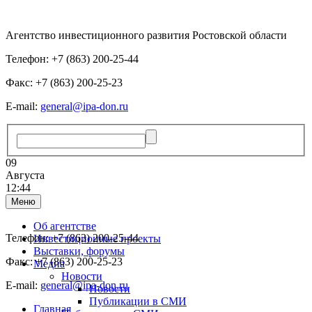
Агентство инвестиционного развития Ростовской области
Телефон: +7 (863) 200-25-44
Факс: +7 (863) 200-25-23
E-mail:
general@ipa-don.ru
09
Августа
12:44
Меню
Об агентстве
Телефон: +7 (863) 200-25-44
Инвестиционные проекты
Выставки, форумы
Факс: +7 (863) 200-25-23
Медиа
Новости
E-mail:
general@ipa-don.ru
Новости
Публикации в СМИ
Главная