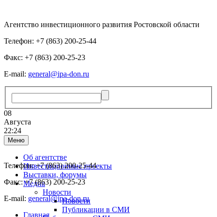
Агентство инвестиционного развития Ростовской области
Телефон: +7 (863) 200-25-44
Факс: +7 (863) 200-25-23
E-mail:
general@ipa-don.ru
08
Августа
22:24
Меню
Об агентстве
Телефон: +7 (863) 200-25-44
Инвестиционные проекты
Выставки, форумы
Факс: +7 (863) 200-25-23
Медиа
Новости
E-mail:
general@ipa-don.ru
Новости
Публикации в СМИ
Главная