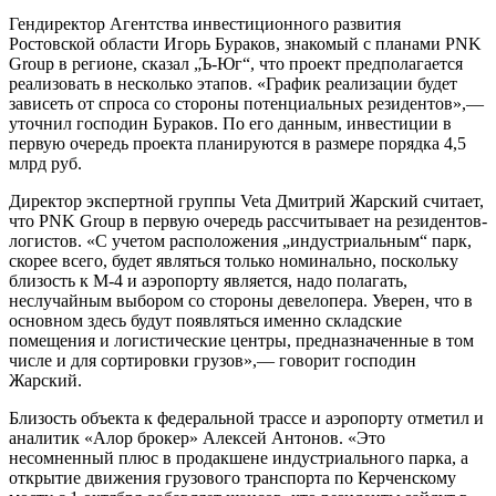
Гендиректор Агентства инвестиционного развития
Ростовской области Игорь Бураков, знакомый с планами PNK
Group в регионе, сказал „Ъ-Юг“, что проект предполагается
реализовать в несколько этапов. «График реализации будет
зависеть от спроса со стороны потенциальных резидентов»,—
уточнил господин Бураков. По его данным, инвестиции в
первую очередь проекта планируются в размере порядка 4,5
млрд руб.
Директор экспертной группы Veta Дмитрий Жарский считает,
что PNK Group в первую очередь рассчитывает на резидентов-
логистов. «С учетом расположения „индустриальным“ парк,
скорее всего, будет являться только номинально, поскольку
близость к М-4 и аэропорту является, надо полагать,
неслучайным выбором со стороны девелопера. Уверен, что в
основном здесь будут появляться именно складские
помещения и логистические центры, предназначенные в том
числе и для сортировки грузов»,— говорит господин
Жарский.
Близость объекта к федеральной трассе и аэропорту отметил и
аналитик «Алор брокер» Алексей Антонов. «Это
несомненный плюс в продакшене индустриального парка, а
открытие движения грузового транспорта по Керченскому