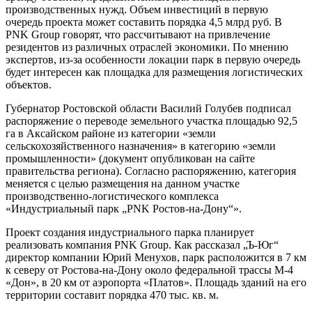
производственных нужд. Объем инвестиций в первую
очередь проекта может составить порядка 4,5 млрд руб. В
PNK Group говорят, что рассчитывают на привлечение
резидентов из различных отраслей экономики. По мнению
экспертов, из-за особенности локации парк в первую очередь
будет интересен как площадка для размещения логистических
объектов.
Губернатор Ростовской области Василий Голубев подписал
распоряжение о переводе земельного участка площадью 92,5
га в Аксайском районе из категории «земли
сельскохозяйственного назначения» в категорию «земли
промышленности» (документ опубликован на сайте
правительства региона). Согласно распоряжению, категория
меняется с целью размещения на данном участке
производственно-логистического комплекса
«Индустриальный парк „PNK Ростов-на-Дону“».
Проект создания индустриального парка планирует
реализовать компания PNK Group. Как рассказал „Ъ-Юг“
директор компании Юрий Менухов, парк расположится в 7 км
к северу от Ростова-на-Дону около федеральной трассы М-4
«Дон», в 20 км от аэропорта «Платов». Площадь зданий на его
территории составит порядка 470 тыс. кв. м.