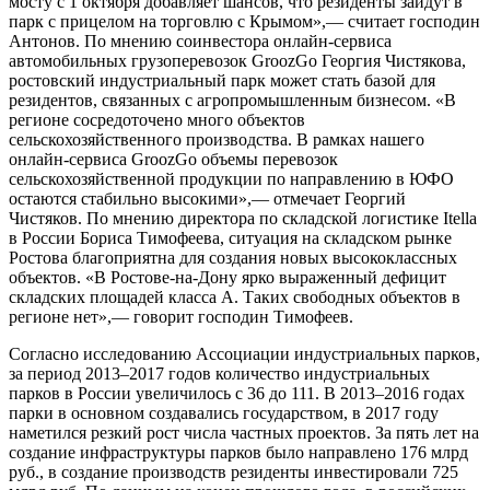
мосту с 1 октября добавляет шансов, что резиденты зайдут в
парк с прицелом на торговлю с Крымом»,— считает господин
Антонов. По мнению соинвестора онлайн-сервиса
автомобильных грузоперевозок GroozGo Георгия Чистякова,
ростовский индустриальный парк может стать базой для
резидентов, связанных с агропромышленным бизнесом. «В
регионе сосредоточено много объектов
сельскохозяйственного производства. В рамках нашего
онлайн-сервиса GroozGo объемы перевозок
сельскохозяйственной продукции по направлению в ЮФО
остаются стабильно высокими»,— отмечает Георгий
Чистяков. По мнению директора по складской логистике Itella
в России Бориса Тимофеева, ситуация на складском рынке
Ростова благоприятна для создания новых высококлассных
объектов. «В Ростове-на-Дону ярко выраженный дефицит
складских площадей класса А. Таких свободных объектов в
регионе нет»,— говорит господин Тимофеев.
Согласно исследованию Ассоциации индустриальных парков,
за период 2013–2017 годов количество индустриальных
парков в России увеличилось с 36 до 111. В 2013–2016 годах
парки в основном создавались государством, в 2017 году
наметился резкий рост числа частных проектов. За пять лет на
создание инфраструктуры парков было направлено 176 млрд
руб., в создание производств резиденты инвестировали 725