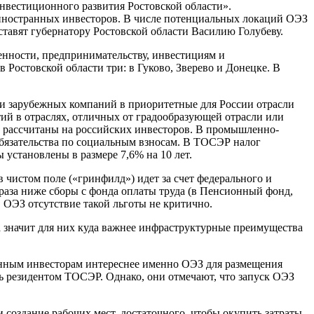
нвестиционного развития Ростовской области».
 иностранных инвесторов. В числе потенциальных локаций ОЭЗ
дставят губернатору Ростовской области Василию Голубеву.
енности, предпринимательству, инвестициям и
Ростовской области три: в Гуково, Зверево и Донецке. В
и зарубежных компаний в приоритетные для России отрасли
ий в отраслях, отличных от градообразующей отрасли или
 рассчитаны на российских инвесторов. В промышленно-
обязательства по социальным взносам. В ТОСЭР налог
 установлены в размере 7,6% на 10 лет.
 чистом поле («гринфилд») идет за счет федерального и
аза ниже сборы с фонда оплаты труда (в Пенсионный фонд,
 ОЭЗ отсутствие такой льготы не критично.
а значит для них куда важнее инфраструктурные преимущества
ранным инвесторам интереснее именно ОЭЗ для размещения
ть резидентом ТОСЭР. Однако, они отмечают, что запуск ОЭЗ
 создание рабочих мест, достаточного, чтобы окупить затраты