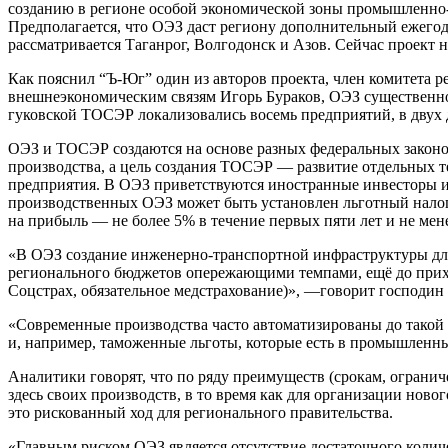
созданию в регионе особой экономической зоны промышленно-
Предполагается, что ОЭЗ даст региону дополнительный ежего
рассматривается Таганрог, Волгодонск и Азов. Сейчас проект 
Как пояснил “Ъ-Юг” один из авторов проекта, член комитета 
внешнеэкономическим связям Игорь Бураков, ОЭЗ существенно 
гуковской ТОСЭР локализовались восемь предприятий, в двух д
ОЭЗ и ТОСЭР создаются на основе разных федеральных законо
производства, а цель создания ТОСЭР — развитие отдельных т
предприятия. В ОЭЗ приветствуются иностранные инвесторы и
производственных ОЭЗ может быть установлен льготный налог н
на прибыль — не более 5% в течение первых пяти лет и не мене
«В ОЭЗ создание инженерно-транспортной инфраструктуры для с
регионального бюджетов опережающими темпами, ещё до прихо
Соцстрах, обязательное медстрахование)», —говорит господин 
«Современные производства часто автоматизированы до такой 
и, например, таможенные льготы, которые есть в промышленн
Аналитики говорят, что по ряду преимуществ (срокам, огран
здесь своих производств, в то время как для организации нов
это рискованный ход для регионального правительства.
«Главным риском ОЭЗ является отсутствие достаточного количе