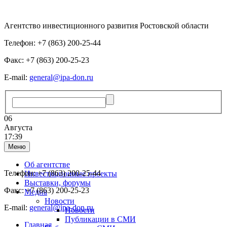
Агентство инвестиционного развития Ростовской области
Телефон: +7 (863) 200-25-44
Факс: +7 (863) 200-25-23
E-mail:
general@ipa-don.ru
06
Августа
17:39
Меню
Об агентстве
Телефон: +7 (863) 200-25-44
Инвестиционные проекты
Выставки, форумы
Факс: +7 (863) 200-25-23
Медиа
Новости
E-mail:
general@ipa-don.ru
Новости
Публикации в СМИ
Главная