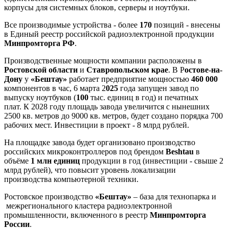
корпусы для системных блоков, серверы и ноутбуки.
Все производимые устройства - более
170
позиций - внесены
в Единый реестр российской радиоэлектронной продукции
Минпромторга РФ
.
Производственные мощности компании расположены в
Ростовской области
и
Ставропольском крае
. В Р
остове-на-
Дону
у
«Бештау»
работает предприятие мощностью
460 000
компонентов в час, 6 марта 2
025
года запущен завод по
выпуску ноутбуков (
100
тыс. единиц в год) и печатных
плат. К 2028 году площадь завода увеличится с нынешних
2500 кв. метров до 9000 кв. метров, будет создано порядка 700
рабочих мест. Инвестиции в проект - 8 млрд рублей.
На площадке завода будет организовано производство
российских микроконтроллеров под брендом
Beshtau
в
объёме
1
млн единиц
продукции в год (инвестиции - свыше 2
млрд рублей), что повысит уровень локализации
производства компьютерной техники.
Ростовское производство
«Бештау»
– база для технопарка и
межрегионального кластера радиоэлектронной
промышленности, включенного в реестр
Минпромторга
России
.